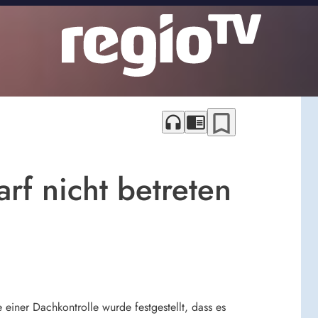
bookmark_border
headphones
chrome_reader_mode
rf nicht betreten
einer Dachkontrolle wurde festgestellt, dass es