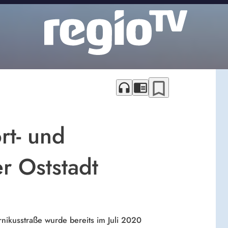
bookmark_border
headphones
chrome_reader_mode
rt- und
r Oststadt
nikusstraße wurde bereits im Juli 2020