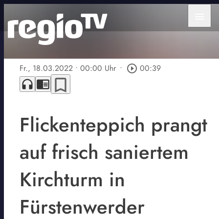
menu
Fr., 18.03.2022
• 00:00 Uhr
•
play_circle_outline
00:39
bookmark_border
headphones
chrome_reader_mode
Flickenteppich prangt
auf frisch saniertem
Kirchturm in
Fürstenwerder