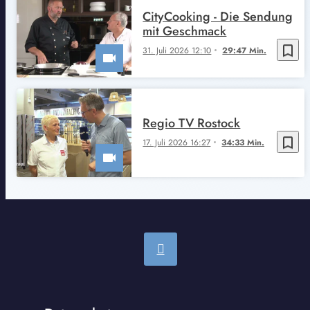
CityCooking - Die Sendung
mit Geschmack
bookmark_border
31. Juli 2026 12:10
29:47 Min.
Regio TV Rostock
bookmark_border
17. Juli 2026 16:27
34:33 Min.