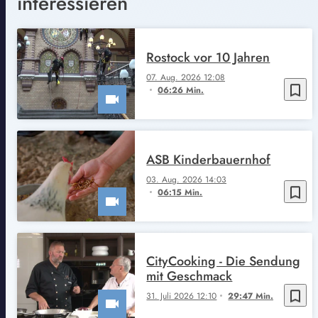
interessieren
Rostock vor 10 Jahren
07. Aug. 2026 12:08
bookmark_border
06:26 Min.
ASB Kinderbauernhof
03. Aug. 2026 14:03
bookmark_border
06:15 Min.
CityCooking - Die Sendung
mit Geschmack
bookmark_border
31. Juli 2026 12:10
29:47 Min.