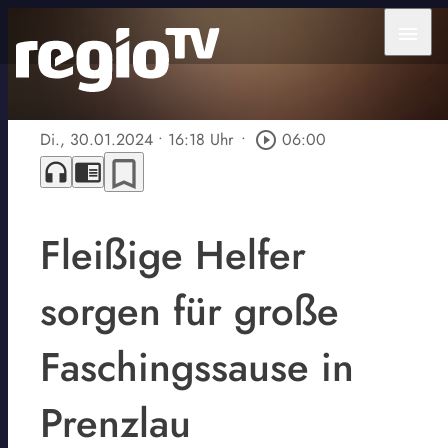
menu
Di., 30.01.2024
• 16:18 Uhr
•
play_circle_outline
06:00
bookmark_border
headphones
chrome_reader_mode
Fleißige Helfer
sorgen für große
Faschingssause in
Prenzlau