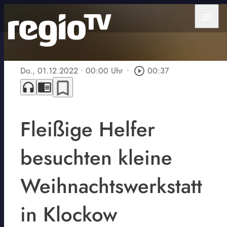
menu
Do., 01.12.2022
• 00:00 Uhr
•
play_circle_outline
00:37
bookmark_border
headphones
chrome_reader_mode
Fleißige Helfer
besuchten kleine
Weihnachtswerkstatt
in Klockow