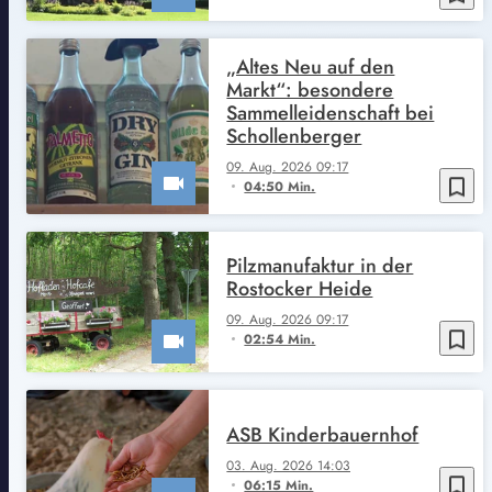
„Altes Neu auf den
Markt“: besondere
Sammelleidenschaft bei
Schollenberger
09. Aug. 2026 09:17
bookmark_border
04:50 Min.
Pilzmanufaktur in der
Rostocker Heide
09. Aug. 2026 09:17
bookmark_border
02:54 Min.
ASB Kinderbauernhof
03. Aug. 2026 14:03
bookmark_border
06:15 Min.