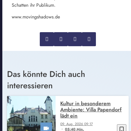
Schatten ihr Publikum.
www.movingshadows.de
Das könnte Dich auch
interessieren
Kultur in besonderem
Ambiente: Villa Papendorf
lädt ein
09. Aug. 2026 09:17
bookmark_border
05:40 Min.