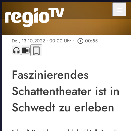
menu
Do., 13.10.2022
• 00:00 Uhr
•
play_circle_outline
00:55
bookmark_border
headphones
chrome_reader_mode
Faszinierendes
Schattentheater ist in
Schwedt zu erleben