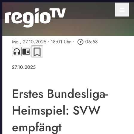
menu
Mo., 27.10.2025
• 18:01 Uhr
•
play_circle_outline
06:58
bookmark_border
headphones
chrome_reader_mode
27.10.2025
Erstes Bundesliga-
Heimspiel: SVW
empfängt