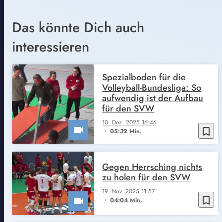
Das könnte Dich auch
interessieren
Spezialboden für die
Volleyball-Bundesliga: So
aufwendig ist der Aufbau
für den SVW
10. Dez. 2025 16:46
bookmark_border
05:32 Min.
Gegen Herrsching nichts
zu holen für den SVW
19. Nov. 2025 11:57
bookmark_border
04:04 Min.