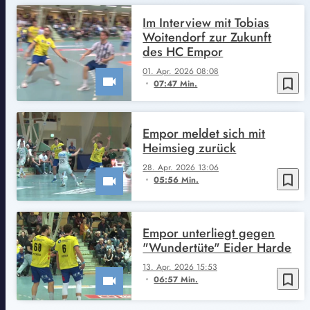
Im Interview mit Tobias
Woitendorf zur Zukunft
des HC Empor
01. Apr. 2026 08:08
bookmark_border
07:47 Min.
Empor meldet sich mit
Heimsieg zurück
28. Apr. 2026 13:06
bookmark_border
05:56 Min.
Empor unterliegt gegen
"Wundertüte" Eider Harde
13. Apr. 2026 15:53
bookmark_border
06:57 Min.