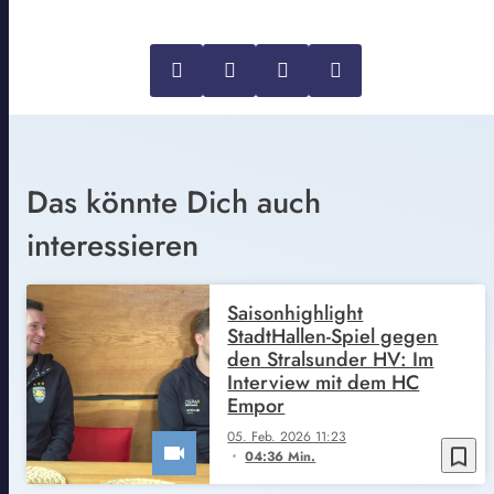
Das könnte Dich auch
interessieren
Saisonhighlight
StadtHallen-Spiel gegen
den Stralsunder HV: Im
Interview mit dem HC
Empor
05. Feb. 2026 11:23
bookmark_border
04:36 Min.