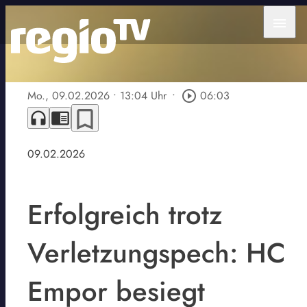
menu
Mo., 09.02.2026
• 13:04 Uhr
•
play_circle_outline
06:03
bookmark_border
headphones
chrome_reader_mode
09.02.2026
Erfolgreich trotz
Verletzungspech: HC
Empor besiegt