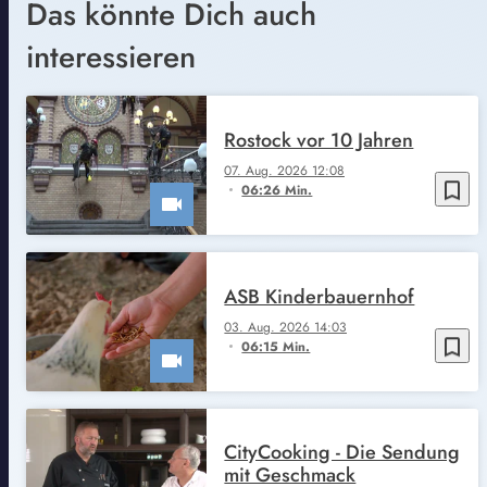
Das könnte Dich auch
interessieren
Rostock vor 10 Jahren
07. Aug. 2026 12:08
bookmark_border
06:26 Min.
ASB Kinderbauernhof
03. Aug. 2026 14:03
bookmark_border
06:15 Min.
CityCooking - Die Sendung
mit Geschmack