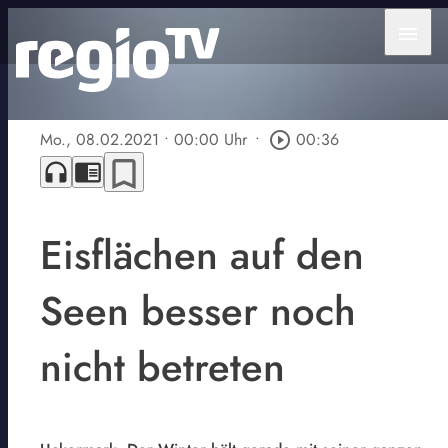
menu
Mo., 08.02.2021
• 00:00 Uhr
•
play_circle_outline
00:36
bookmark_border
headphones
chrome_reader_mode
Eisflächen auf den
Seen besser noch
nicht betreten