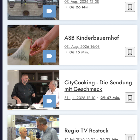
07. Aug. 2026 12:08
bookmark_border
06:26 Min.
ASB Kinderbauernhof
03. Aug. 2026 14:03
bookmark_border
06:15 Min.
CityCooking - Die Sendung
mit Geschmack
bookmark_border
31. Juli 2026 12:10
29:47 Min.
Regio TV Rostock
bookmark_border
17. Juli 2026 16:27
34:33 Min.