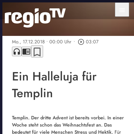
menu
Mo., 17.12.2018
• 00:00 Uhr
•
play_circle_outline
03:07
bookmark_border
headphones
chrome_reader_mode
Ein Halleluja für
Templin
Templin. Der dritte Advent ist bereits vorbei. In einer
Woche steht schon das Weihnachtsfest an. Das
bedeutet für viele Menschen Stress und Hektik.
Für