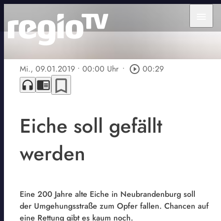
menu
Mi., 09.01.2019
• 00:00 Uhr
•
play_circle_outline
00:29
bookmark_border
headphones
chrome_reader_mode
Eiche soll gefällt
werden
Eine 200 Jahre alte Eiche in Neubrandenburg soll
der Umgehungsstraße zum Opfer fallen. Chancen auf
eine Rettung gibt es kaum noch.