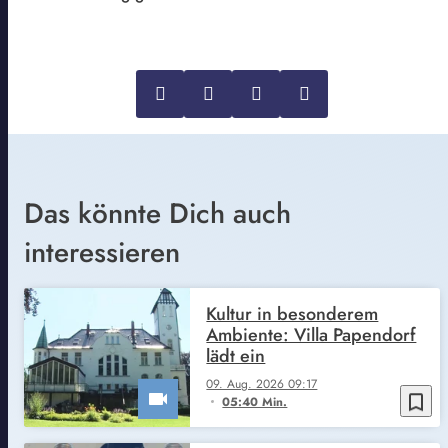
Das könnte Dich auch
interessieren
Kultur in besonderem
Ambiente: Villa Papendorf
lädt ein
09. Aug. 2026 09:17
bookmark_border
05:40 Min.