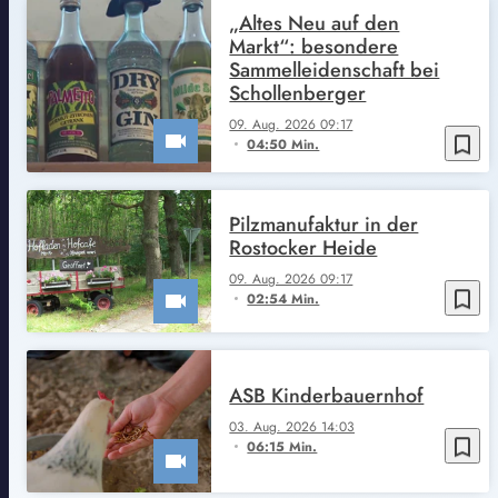
„Altes Neu auf den
Markt“: besondere
Sammelleidenschaft bei
Schollenberger
09. Aug. 2026 09:17
bookmark_border
04:50 Min.
Pilzmanufaktur in der
Rostocker Heide
09. Aug. 2026 09:17
bookmark_border
02:54 Min.
ASB Kinderbauernhof
03. Aug. 2026 14:03
bookmark_border
06:15 Min.