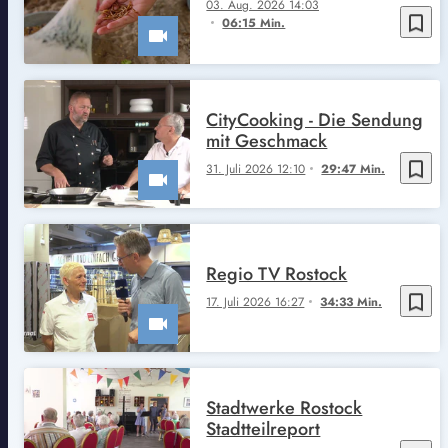
03. Aug. 2026 14:03
bookmark_border
06:15 Min.
CityCooking - Die Sendung
mit Geschmack
bookmark_border
31. Juli 2026 12:10
29:47 Min.
Regio TV Rostock
bookmark_border
17. Juli 2026 16:27
34:33 Min.
Stadtwerke Rostock
Stadtteilreport