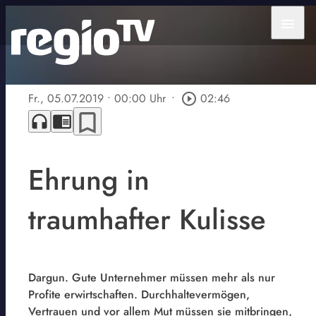
menu
Fr., 05.07.2019
• 00:00 Uhr
•
play_circle_outline
02:46
bookmark_border
headphones
chrome_reader_mode
Ehrung in
traumhafter Kulisse
Dargun. Gute Unternehmer müssen mehr als nur
Profite erwirtschaften. Durchhaltevermögen,
Vertrauen und vor allem Mut müssen sie mitbringen,