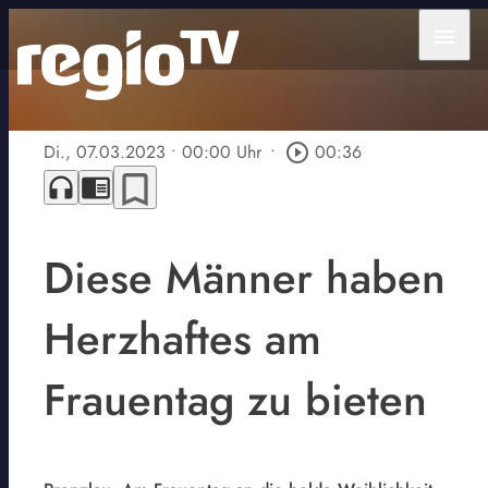
menu
Di., 07.03.2023
• 00:00 Uhr
•
play_circle_outline
00:36
bookmark_border
headphones
chrome_reader_mode
Diese Männer haben
Herzhaftes am
Frauentag zu bieten