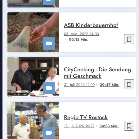
ASB Kinderbauernhof
03. Aug. 2026 14:03
bookmark_border
06:15 Min.
CityCooking - Die Sendung
mit Geschmack
bookmark_border
31. Juli 2026 12:10
29:47 Min.
Regio TV Rostock
bookmark_border
17. Juli 2026 16:27
34:33 Min.