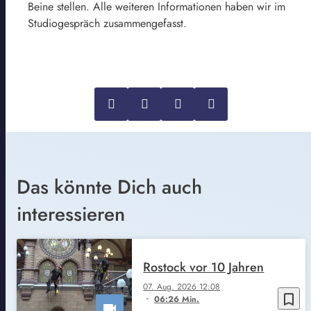
Beine stellen. Alle weiteren Informationen haben wir im
Studiogespräch zusammengefasst.
Das könnte Dich auch
interessieren
Rostock vor 10 Jahren
07. Aug. 2026 12:08
bookmark_border
06:26 Min.