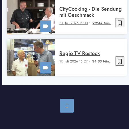
CityCooking - Die Sendung
mit Geschmack
bookmark_border
31. Juli 2026 12:10
29:47 Min.
Regio TV Rostock
bookmark_border
17. Juli 2026 16:27
34:33 Min.