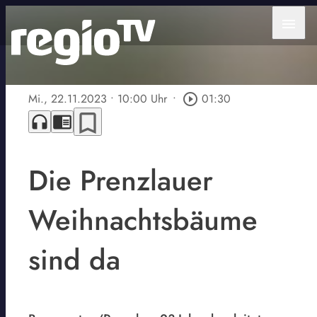
menu
Mi., 22.11.2023
• 10:00 Uhr
•
play_circle_outline
01:30
bookmark_border
headphones
chrome_reader_mode
Die Prenzlauer
Weihnachtsbäume
sind da