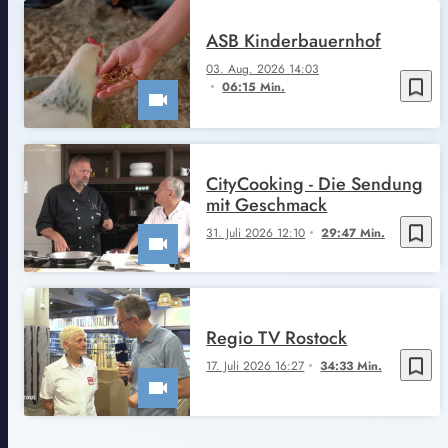
ASB Kinderbauernhof
03. Aug. 2026 14:03
bookmark_border
06:15 Min.
CityCooking - Die Sendung
mit Geschmack
bookmark_border
31. Juli 2026 12:10
29:47 Min.
Regio TV Rostock
bookmark_border
17. Juli 2026 16:27
34:33 Min.