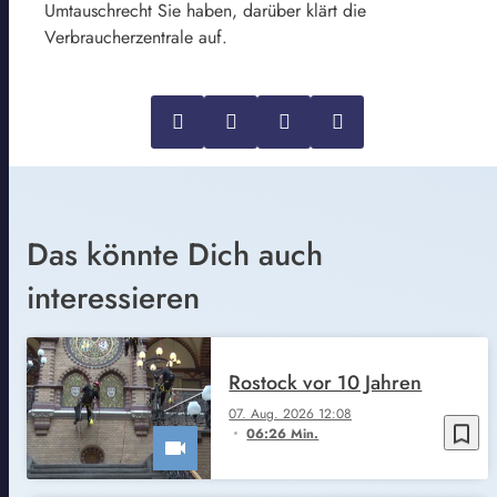
Umtauschrecht Sie haben, darüber klärt die
Verbraucherzentrale auf.
Das könnte Dich auch
interessieren
Rostock vor 10 Jahren
07. Aug. 2026 12:08
bookmark_border
06:26 Min.