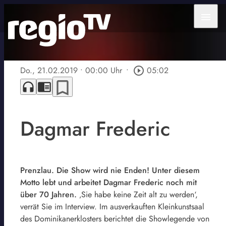
menu
Do., 21.02.2019
• 00:00 Uhr
•
play_circle_outline
05:02
bookmark_border
headphones
chrome_reader_mode
Dagmar Frederic
Prenzlau. Die Show wird nie Enden! Unter diesem
Motto lebt und arbeitet Dagmar Frederic noch mit
über 70 Jahren.
‚Sie habe keine Zeit alt zu werden‘,
verrät Sie im Interview. Im ausverkauften Kleinkunstsaal
des Dominikanerklosters berichtet die Showlegende von