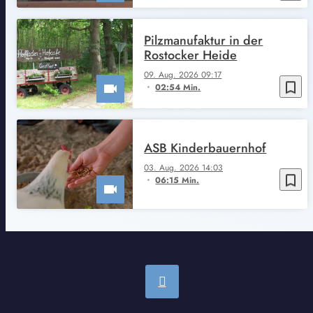
Pilzmanufaktur in der
Rostocker Heide
09. Aug. 2026 09:17
bookmark_border
02:54 Min.
ASB Kinderbauernhof
03. Aug. 2026 14:03
bookmark_border
06:15 Min.