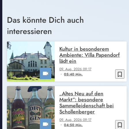
Das könnte Dich auch
interessieren
Kultur in besonderem
Ambiente: Villa Papendorf
lädt ein
09. Aug. 2026 09:17
bookmark_border
05:40 Min.
„Altes Neu auf den
Markt“: besondere
Sammelleidenschaft bei
Schollenberger
09. Aug. 2026 09:17
bookmark_border
04:50 Min.