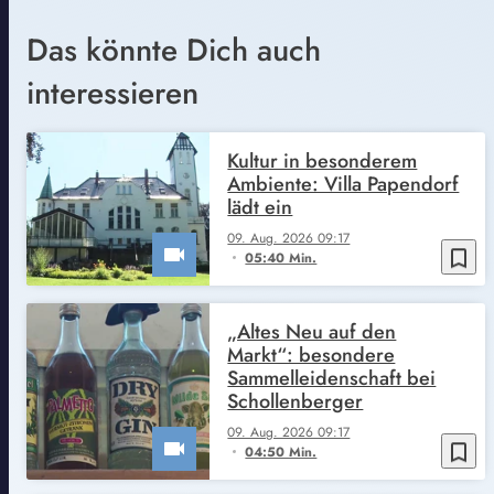
Das könnte Dich auch
interessieren
Kultur in besonderem
Ambiente: Villa Papendorf
lädt ein
09. Aug. 2026 09:17
bookmark_border
05:40 Min.
„Altes Neu auf den
Markt“: besondere
Sammelleidenschaft bei
Schollenberger
09. Aug. 2026 09:17
bookmark_border
04:50 Min.