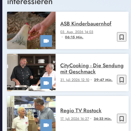
interessieren
ASB Kinderbauernhof
03. Aug. 2026 14:03
bookmark_border
06:15 Min.
CityCooking - Die Sendung
mit Geschmack
bookmark_border
31. Juli 2026 12:10
29:47 Min.
Regio TV Rostock
bookmark_border
17. Juli 2026 16:27
34:33 Min.