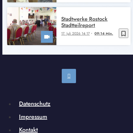
Stadtwerke Rostock
Stadtteilreport
bookmark_border
17. Juli 2026 14:17
09:14 Min.
Datenschutz
Impressum
Kontakt