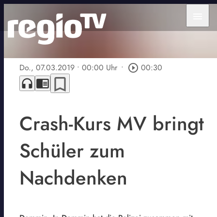
menu
Do., 07.03.2019
• 00:00 Uhr
•
play_circle_outline
00:30
bookmark_border
headphones
chrome_reader_mode
Crash-Kurs MV bringt
Schüler zum
Nachdenken