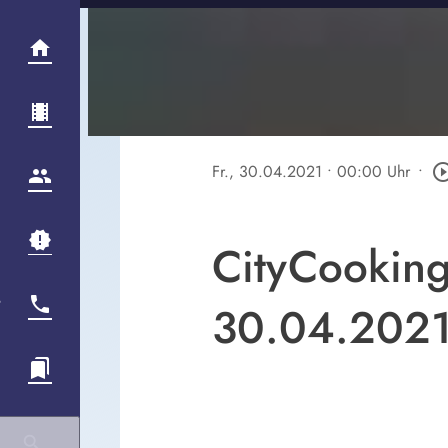
Fr., 30.04.2021
• 00:00 Uhr
•
play_circle_o
CityCooking
30.04.202