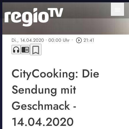
menu
Di., 14.04.2020
• 00:00 Uhr
•
play_circle_outline
21:41
bookmark_border
headphones
chrome_reader_mode
CityCooking: Die
Sendung mit
Geschmack -
14.04.2020