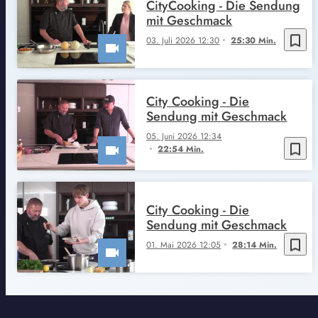
CityCooking - Die Sendung
mit Geschmack
bookmark_border
03. Juli 2026 12:30
25:30 Min.
City Cooking - Die
Sendung mit Geschmack
05. Juni 2026 12:34
bookmark_border
22:54 Min.
City Cooking - Die
Sendung mit Geschmack
bookmark_border
01. Mai 2026 12:05
28:14 Min.