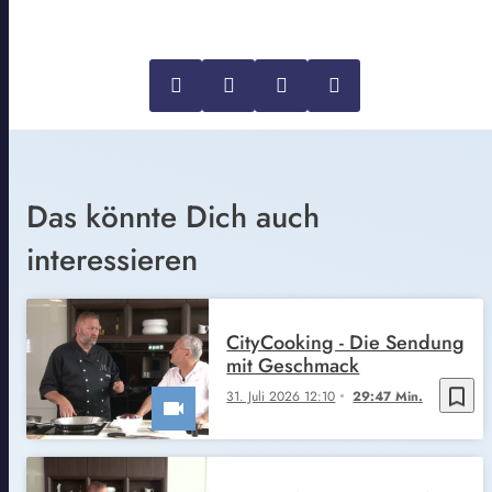
Das könnte Dich auch
interessieren
CityCooking - Die Sendung
mit Geschmack
bookmark_border
31. Juli 2026 12:10
29:47 Min.