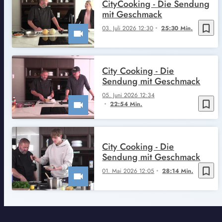
CityCooking - Die Sendung
mit Geschmack
bookmark_border
03. Juli 2026 12:30
25:30 Min.
City Cooking - Die
Sendung mit Geschmack
05. Juni 2026 12:34
bookmark_border
22:54 Min.
City Cooking - Die
Sendung mit Geschmack
bookmark_border
01. Mai 2026 12:05
28:14 Min.