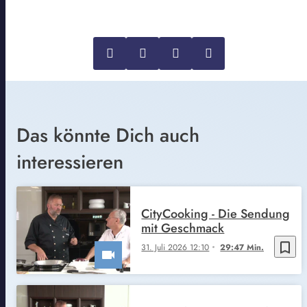
Das könnte Dich auch
interessieren
CityCooking - Die Sendung
mit Geschmack
bookmark_border
31. Juli 2026 12:10
29:47 Min.