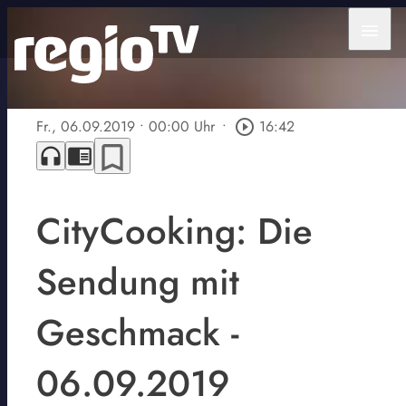
menu
Fr., 06.09.2019
• 00:00 Uhr
•
play_circle_outline
16:42
bookmark_border
headphones
chrome_reader_mode
CityCooking: Die
Sendung mit
Geschmack -
06.09.2019