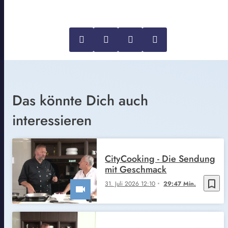
Das könnte Dich auch
interessieren
CityCooking - Die Sendung
mit Geschmack
bookmark_border
31. Juli 2026 12:10
29:47 Min.