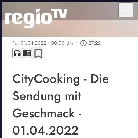
menu
Fr., 01.04.2022
• 00:00 Uhr
•
play_circle_outline
27:22
bookmark_border
headphones
chrome_reader_mode
CityCooking - Die
Sendung mit
Geschmack -
01.04.2022