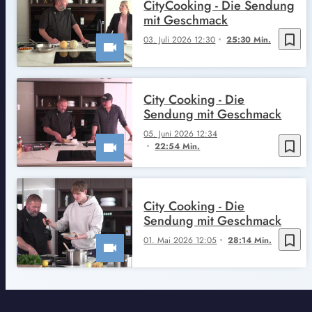
CityCooking - Die Sendung
mit Geschmack
bookmark_border
03. Juli 2026 12:30
25:30 Min.
City Cooking - Die
Sendung mit Geschmack
05. Juni 2026 12:34
bookmark_border
22:54 Min.
City Cooking - Die
Sendung mit Geschmack
bookmark_border
01. Mai 2026 12:05
28:14 Min.