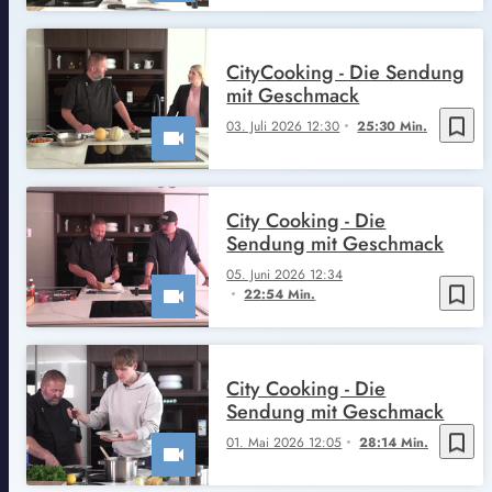
CityCooking - Die Sendung
mit Geschmack
bookmark_border
03. Juli 2026 12:30
25:30 Min.
City Cooking - Die
Sendung mit Geschmack
05. Juni 2026 12:34
bookmark_border
22:54 Min.
City Cooking - Die
Sendung mit Geschmack
bookmark_border
01. Mai 2026 12:05
28:14 Min.