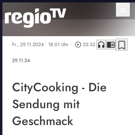
menu
bookmark_border
headphones
chrome_reader_mode
Fr., 29.11.2024
• 18:01 Uhr
•
play_circle_outline
25:32
29.11.24
CityCooking - Die
Sendung mit
Geschmack