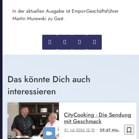
In der aktuellen Ausgabe ist Empor-Geschäftsführer
Martin Murawski zu Gast.
Das könnte Dich auch
interessieren
CityCooking - Die Sendung
mit Geschmack
bookmark_border
31. Juli 2026 12:10
29:47 Min.