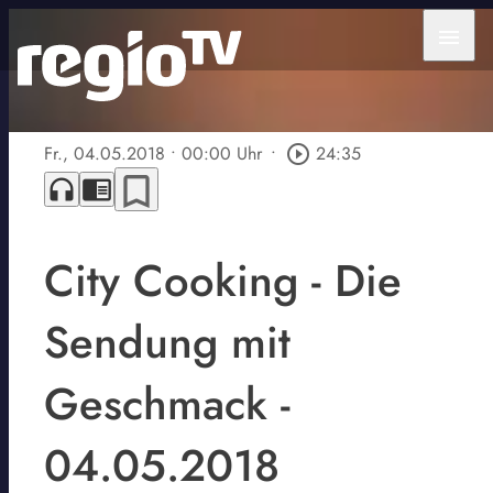
menu
Fr., 04.05.2018
• 00:00 Uhr
•
play_circle_outline
24:35
bookmark_border
headphones
chrome_reader_mode
City Cooking - Die
Sendung mit
Geschmack -
04.05.2018