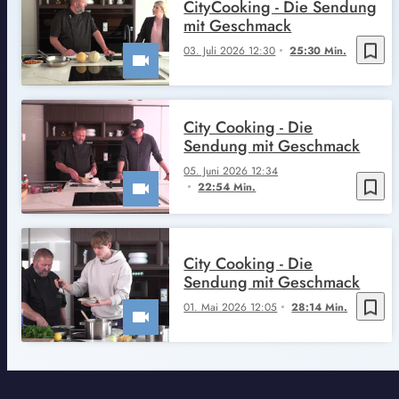
CityCooking - Die Sendung
mit Geschmack
bookmark_border
03. Juli 2026 12:30
25:30 Min.
City Cooking - Die
Sendung mit Geschmack
05. Juni 2026 12:34
bookmark_border
22:54 Min.
City Cooking - Die
Sendung mit Geschmack
bookmark_border
01. Mai 2026 12:05
28:14 Min.