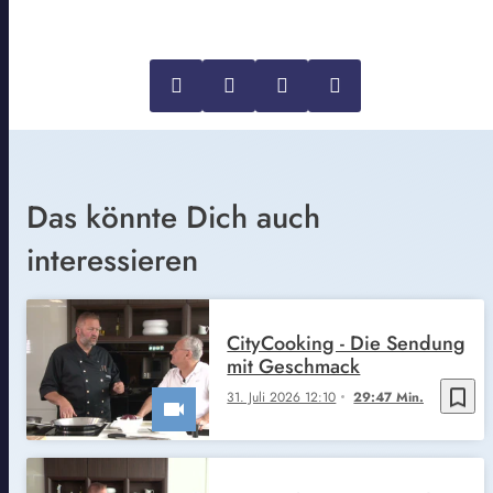
Das könnte Dich auch
interessieren
CityCooking - Die Sendung
mit Geschmack
bookmark_border
31. Juli 2026 12:10
29:47 Min.