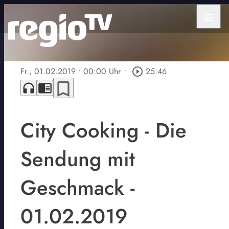
menu
Fr., 01.02.2019
• 00:00 Uhr
•
play_circle_outline
25:46
bookmark_border
headphones
chrome_reader_mode
City Cooking - Die
Sendung mit
Geschmack -
01.02.2019