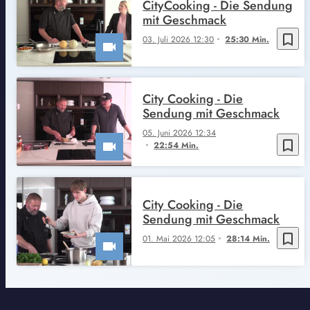
CityCooking - Die Sendung
mit Geschmack
bookmark_border
03. Juli 2026 12:30
25:30 Min.
City Cooking - Die
Sendung mit Geschmack
05. Juni 2026 12:34
bookmark_border
22:54 Min.
City Cooking - Die
Sendung mit Geschmack
bookmark_border
01. Mai 2026 12:05
28:14 Min.