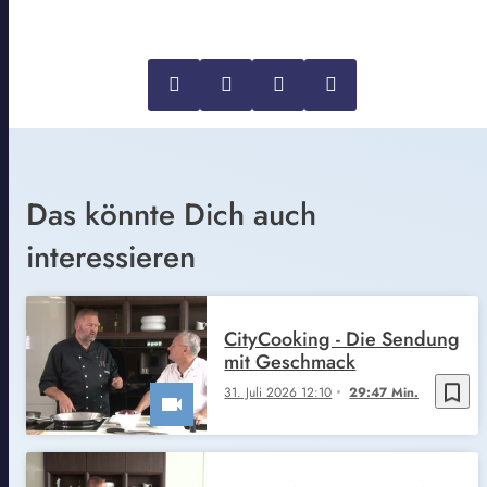
Das könnte Dich auch
interessieren
CityCooking - Die Sendung
mit Geschmack
bookmark_border
31. Juli 2026 12:10
29:47 Min.