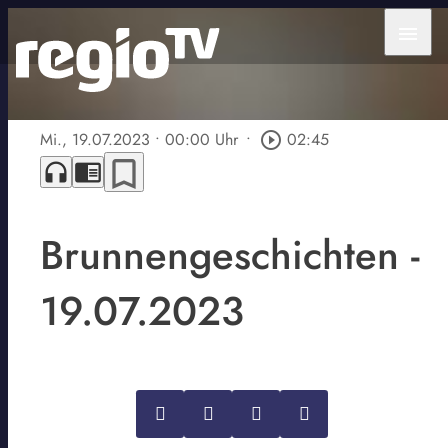
menu
Mi., 19.07.2023
• 00:00 Uhr
•
play_circle_outline
02:45
bookmark_border
headphones
chrome_reader_mode
Brunnengeschichten -
19.07.2023