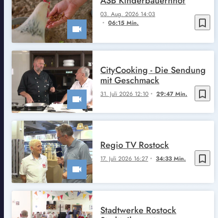
ASB Kinderbauernhof
03. Aug. 2026 14:03
bookmark_border
06:15 Min.
CityCooking - Die Sendung
mit Geschmack
bookmark_border
31. Juli 2026 12:10
29:47 Min.
Regio TV Rostock
bookmark_border
17. Juli 2026 16:27
34:33 Min.
Stadtwerke Rostock