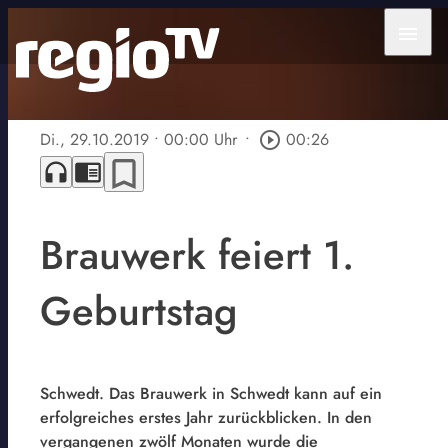
menu
Di., 29.10.2019
• 00:00 Uhr
•
play_circle_outline
00:26
bookmark_border
headphones
chrome_reader_mode
Brauwerk feiert 1.
Geburtstag
Schwedt. Das Brauwerk in Schwedt kann auf ein
erfolgreiches erstes Jahr zurückblicken. In den
vergangenen zwölf Monaten wurde die