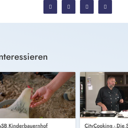
nteressieren
ASB Kinderbauernhof
CityCooking - Die