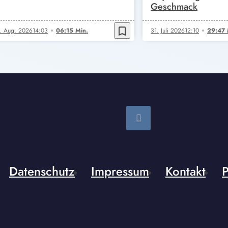
Geschmack
bookmark_border
. Aug. 2026
14:03
06:15 Min.
31. Juli 2026
12:10
29:47 
Datenschutz
Impressum
Kontakt
P