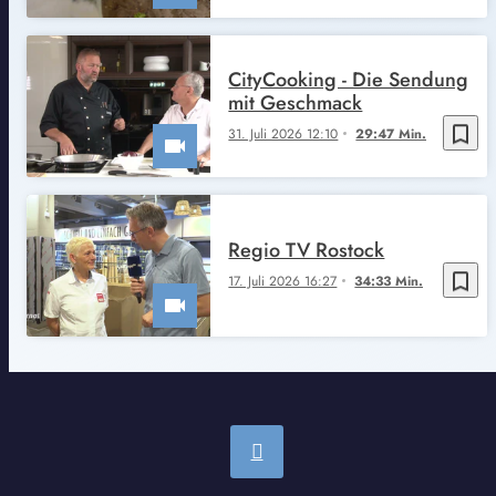
CityCooking - Die Sendung
mit Geschmack
bookmark_border
31. Juli 2026 12:10
29:47 Min.
Regio TV Rostock
bookmark_border
17. Juli 2026 16:27
34:33 Min.