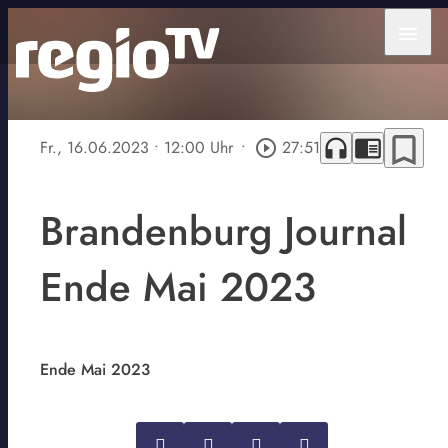
menu
bookmark_border
headphones
chrome_reader_mode
Fr., 16.06.2023
• 12:00 Uhr
•
play_circle_outline
27:51
Brandenburg Journal
Ende Mai 2023
Ende Mai 2023