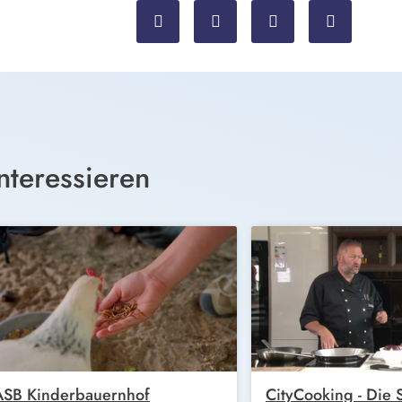
nteressieren
ASB Kinderbauernhof
CityCooking - Die