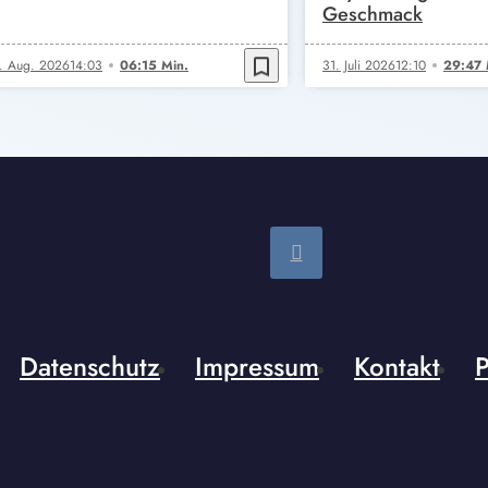
Geschmack
bookmark_border
. Aug. 2026
14:03
06:15 Min.
31. Juli 2026
12:10
29:47 
Datenschutz
Impressum
Kontakt
P