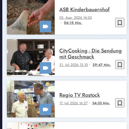
ASB Kinderbauernhof
03. Aug. 2026 14:03
bookmark_border
06:15 Min.
CityCooking - Die Sendung
mit Geschmack
bookmark_border
31. Juli 2026 12:10
29:47 Min.
Regio TV Rostock
bookmark_border
17. Juli 2026 16:27
34:33 Min.