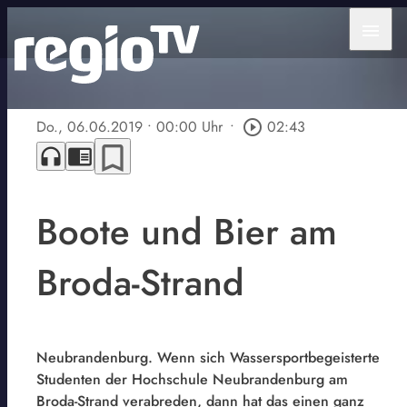
menu
Do., 06.06.2019
• 00:00 Uhr
•
play_circle_outline
02:43
bookmark_border
headphones
chrome_reader_mode
Boote und Bier am
Broda-Strand
Neubrandenburg. Wenn sich Wassersportbegeisterte
Studenten der Hochschule Neubrandenburg am
Broda-Strand verabreden, dann hat das einen ganz