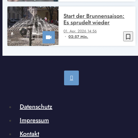
Start der Brunnensaison:
Es sprudelt wieder
01. Apr. 2026 14:56
bookmark_border
02:57 Min.
Datenschutz
Impressum
Kontakt