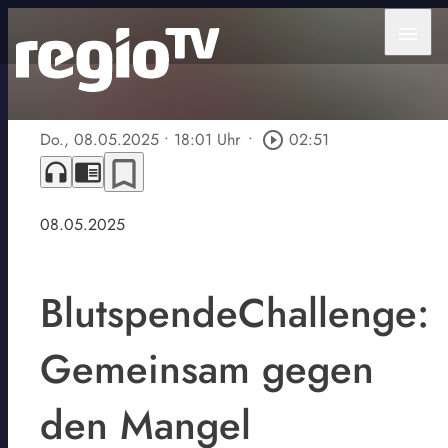
menu
Do., 08.05.2025
• 18:01 Uhr
•
play_circle_outline
02:51
bookmark_border
headphones
chrome_reader_mode
08.05.2025
BlutspendeChallenge:
Gemeinsam gegen
den Mangel