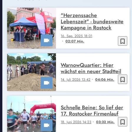
"Herzenssache
Lebenszeit" - bundesweite
Kampagne in Rostock
16. Sep. 2025 18:01
bookmark_border
02:07 Min.
WarnowQuartier: Hier
wächst ein neuer Stadtteil
bookmark_border
14. Juli 2026 13:42
04:06 Min.
Schnelle Beine: So lief der
17. Rostocker Firmenlauf
bookmark_border
18. Juni 2026 14:23
03:32 Min.