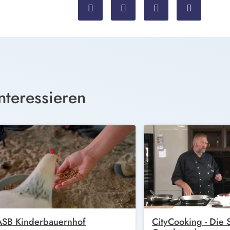
nteressieren
ASB Kinderbauernhof
CityCooking - Die