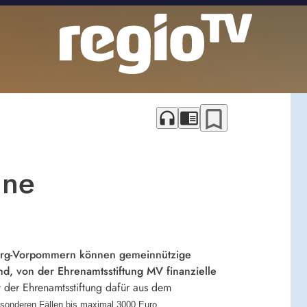
bookmark_border
headphones
chrome_reader_mode
ine
nburg-Vorpommern können gemeinnützige
d, von der Ehrenamtsstiftung MV finanzielle
 der Ehrenamtsstiftung dafür aus dem
besonderen Fällen bis maximal 3000 Euro.