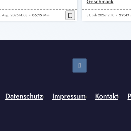
Geschmack
bookmark_border
. Aug. 2026
14:03
06:15 Min.
31. Juli 2026
12:10
29:47 
Datenschutz
Impressum
Kontakt
P