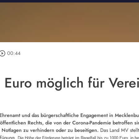
y_circle_outline
00:44
 Euro möglich für Vere
das Ehrenamt und das bürgerschaftliche Engagement in Meckle
ffentlichen Rechts, die von der Corona-Pandemie betroffen sin
e Notlagen zu verhindern oder zu beseitigen.
Das Land MV stellt
rfügung.
Die Höhe der Förderung beträgt im Regelfall bis zu 1000 Euro, in 