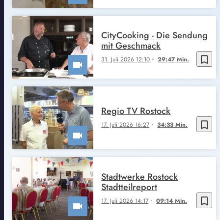
CityCooking - Die Sendung
mit Geschmack
bookmark_border
31. Juli 2026 12:10
29:47 Min.
Regio TV Rostock
bookmark_border
17. Juli 2026 16:27
34:33 Min.
Stadtwerke Rostock
Stadtteilreport
bookmark_border
17. Juli 2026 14:17
09:14 Min.