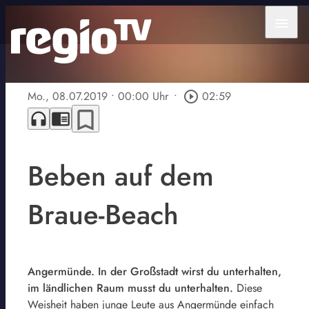
menu
Mo., 08.07.2019
• 00:00 Uhr
•
play_circle_outline
02:59
bookmark_border
headphones
chrome_reader_mode
Beben auf dem
Braue-Beach
Angermünde. In der Großstadt wirst du unterhalten,
im ländlichen Raum musst du unterhalten.
Diese
Weisheit haben junge Leute aus Angermünde einfach