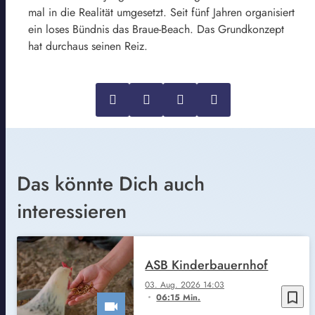
mal in die Realität umgesetzt. Seit fünf Jahren organisiert
ein loses Bündnis das Braue-Beach. Das Grundkonzept
hat durchaus seinen Reiz.
Das könnte Dich auch
interessieren
ASB Kinderbauernhof
03. Aug. 2026 14:03
bookmark_border
06:15 Min.