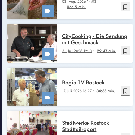
03. Aug. 2026 14:03
bookmark_border
06:15 Min.
CityCooking - Die Sendung
mit Geschmack
bookmark_border
31. Juli 2026 12:10
29:47 Min.
Regio TV Rostock
bookmark_border
17. Juli 2026 16:27
34:33 Min.
Stadtwerke Rostock
Stadtteilreport