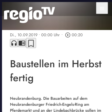
menu
Di., 10.09.2019
• 00:00 Uhr
•
play_circle_outline
00:20
bookmark_border
headphones
chrome_reader_mode
Baustellen im Herbst
fertig
Neubrandenburg. Die Bauarbeiten auf dem
Neubrandenburger Friedrich-Engels-Ring am
Pferdemarkt und an der Lindebachbrücke sollen im