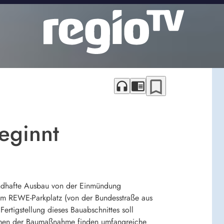
bookmark_border
headphones
chrome_reader_mode
eginnt
undhafte Ausbau von der Einmündung
 zum REWE-Parkplatz (von der Bundesstraße aus
ertigstellung dieses Bauabschnittes soll
ahmen der Baumaßnahme finden umfangreiche