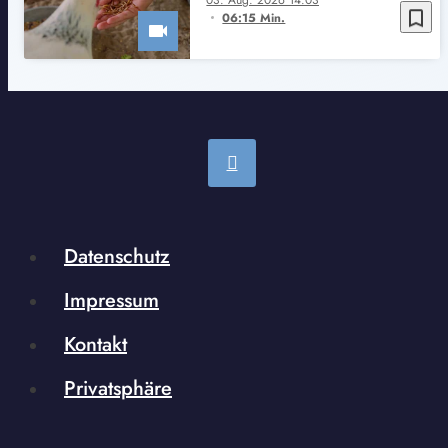
03. Aug. 2026 14:03
bookmark_border
06:15 Min.
Datenschutz
Impressum
Kontakt
Privatsphäre