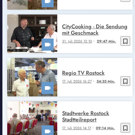
CityCooking - Die Sendung
mit Geschmack
bookmark_border
31. Juli 2026 12:10
29:47 Min.
Regio TV Rostock
bookmark_border
17. Juli 2026 16:27
34:33 Min.
Stadtwerke Rostock
Stadtteilreport
bookmark_border
17. Juli 2026 14:17
09:14 Min.