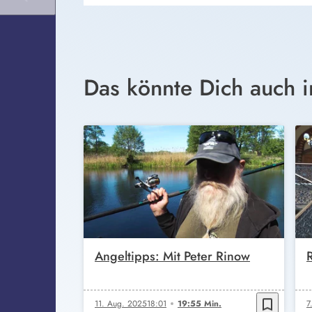
Das könnte Dich auch i
Angeltipps: Mit Peter Rinow
bookmark_border
11. Aug. 2025
18:01
19:55 Min.
7