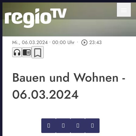
menu
Mi., 06.03.2024
• 00:00 Uhr
•
play_circle_outline
23:43
bookmark_border
headphones
chrome_reader_mode
Bauen und Wohnen -
06.03.2024