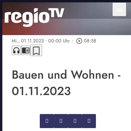
menu
Mi., 01.11.2023
• 00:00 Uhr
•
play_circle_outline
08:58
bookmark_border
headphones
chrome_reader_mode
Bauen und Wohnen -
01.11.2023