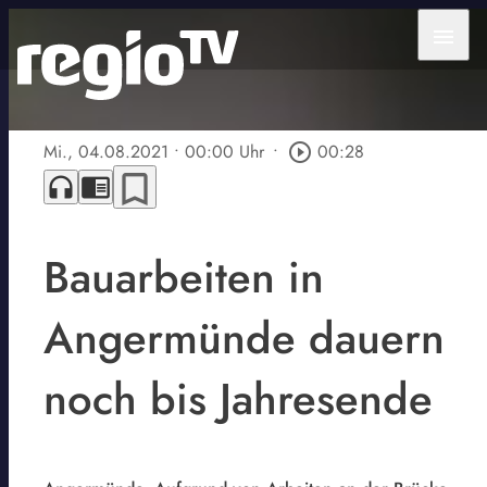
menu
Mi., 04.08.2021
• 00:00 Uhr
•
play_circle_outline
00:28
bookmark_border
headphones
chrome_reader_mode
Bauarbeiten in
Angermünde dauern
noch bis Jahresende