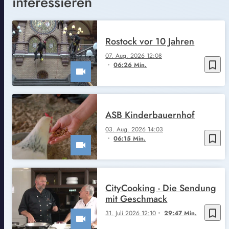
interessieren
Rostock vor 10 Jahren
07. Aug. 2026 12:08
bookmark_border
06:26 Min.
ASB Kinderbauernhof
03. Aug. 2026 14:03
bookmark_border
06:15 Min.
CityCooking - Die Sendung
mit Geschmack
bookmark_border
31. Juli 2026 12:10
29:47 Min.