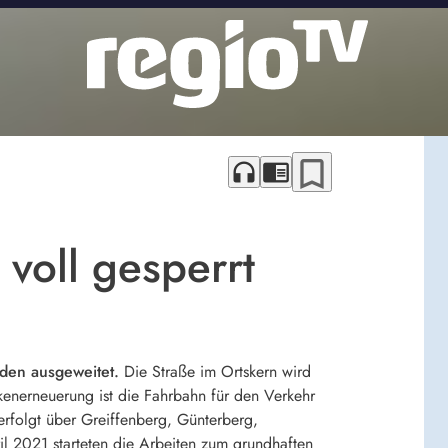
bookmark_border
headphones
chrome_reader_mode
voll gesperrt
den ausgeweitet.
Die Straße im Ortskern wird
enerneuerung ist die Fahrbahn für den Verkehr
erfolgt über Greiffenberg, Günterberg,
l 2021 starteten die Arbeiten zum grundhaften