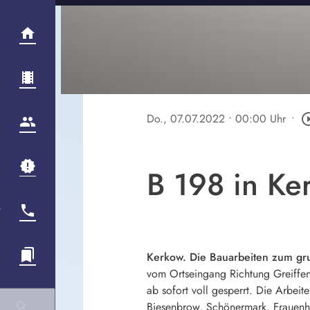
Do., 07.07.2022
• 00:00 Uhr
•
play_circle
B 198 in Ke
Kerkow. Die Bauarbeiten zum gr
vom Ortseingang Richtung Greiffen
ab sofort voll gesperrt. Die Arbei
Biesenbrow, Schönermark, Frauenha