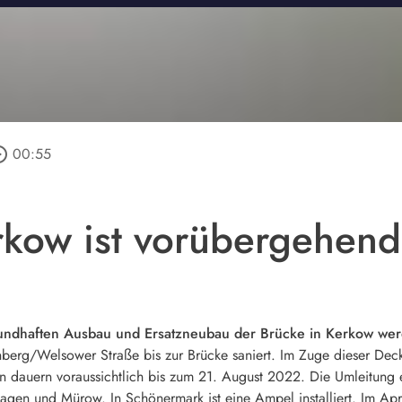
_outline
00:55
rkow ist vorübergehend 
undhaften Ausbau und Ersatzneubau der Brücke in Kerkow wer
berg/Welsower Straße bis zur Brücke saniert. Im Zuge dieser Deck
ten dauern voraussichtlich bis zum 21. August 2022. Die Umleitung 
gen und Mürow. In Schönermark ist eine Ampel installiert. Im Apri