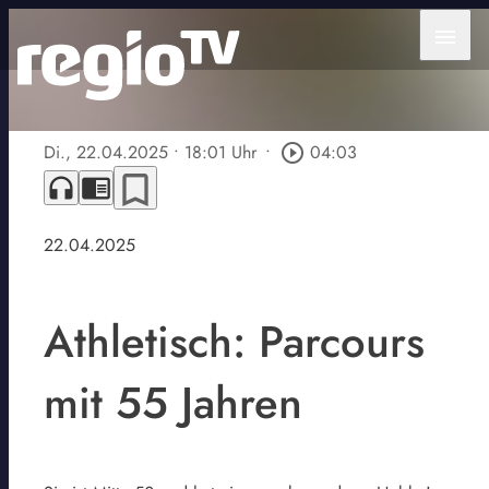
menu
Di., 22.04.2025
• 18:01 Uhr
•
play_circle_outline
04:03
bookmark_border
headphones
chrome_reader_mode
22.04.2025
Athletisch: Parcours
mit 55 Jahren