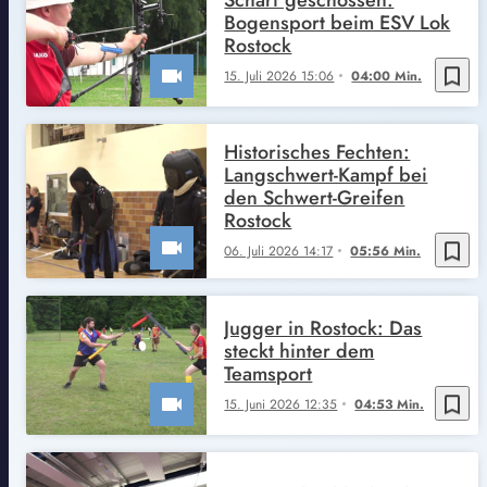
Bogensport beim ESV Lok
Rostock
bookmark_border
15. Juli 2026 15:06
04:00 Min.
Historisches Fechten:
Langschwert-Kampf bei
den Schwert-Greifen
Rostock
bookmark_border
06. Juli 2026 14:17
05:56 Min.
Jugger in Rostock: Das
steckt hinter dem
Teamsport
bookmark_border
15. Juni 2026 12:35
04:53 Min.