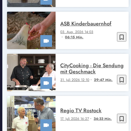
ASB Kinderbauernhof
03. Aug. 2026 14:03
bookmark_border
06:15 Min.
CityCooking - Die Sendung
mit Geschmack
bookmark_border
31. Juli 2026 12:10
29:47 Min.
Regio TV Rostock
bookmark_border
17. Juli 2026 16:27
34:33 Min.