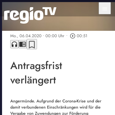
menu
Mo., 06.04.2020
• 00:00 Uhr
•
play_circle_outline
00:51
bookmark_border
headphones
chrome_reader_mode
Antragsfrist
verlängert
Angermünde. Aufgrund der Corona-Krise und der
damit verbundenen Einschränkungen wird für die
Vergabe von Zuwendungen zur Förderung