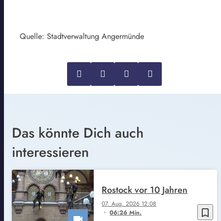
Quelle: Stadtverwaltung Angermünde
Das könnte Dich auch
interessieren
Rostock vor 10 Jahren
07. Aug. 2026 12:08
bookmark_border
06:26 Min.