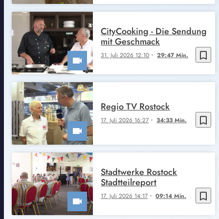
CityCooking - Die Sendung
mit Geschmack
bookmark_border
31. Juli 2026 12:10
29:47 Min.
Regio TV Rostock
bookmark_border
17. Juli 2026 16:27
34:33 Min.
Stadtwerke Rostock
Stadtteilreport
bookmark_border
17. Juli 2026 14:17
09:14 Min.