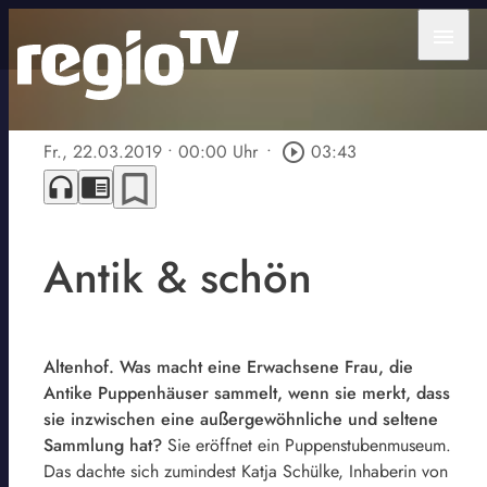
menu
Fr., 22.03.2019
• 00:00 Uhr
•
play_circle_outline
03:43
bookmark_border
headphones
chrome_reader_mode
Antik & schön
Altenhof. Was macht eine Erwachsene Frau, die
Antike Puppenhäuser sammelt, wenn sie merkt, dass
sie inzwischen eine außergewöhnliche und seltene
Sammlung hat?
Sie eröffnet ein Puppenstubenmuseum.
Das dachte sich zumindest Katja Schülke, Inhaberin von