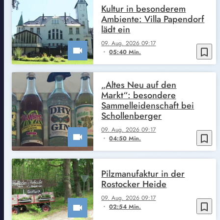
Kultur in besonderem
Ambiente: Villa Papendorf
lädt ein
09. Aug. 2026 09:17
bookmark_border
05:40 Min.
„Altes Neu auf den
Markt“: besondere
Sammelleidenschaft bei
Schollenberger
09. Aug. 2026 09:17
bookmark_border
04:50 Min.
Pilzmanufaktur in der
Rostocker Heide
09. Aug. 2026 09:17
bookmark_border
02:54 Min.