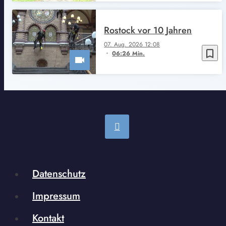
Rostock vor 10 Jahren
07. Aug. 2026 12:08
bookmark_border
06:26 Min.
Datenschutz
Impressum
Kontakt