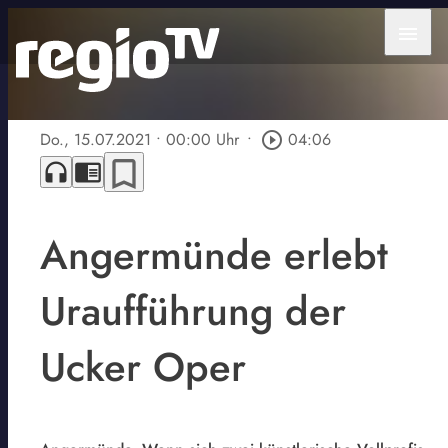
menu
Do., 15.07.2021
• 00:00 Uhr
•
play_circle_outline
04:06
bookmark_border
headphones
chrome_reader_mode
Angermünde erlebt
Uraufführung der
Ucker Oper