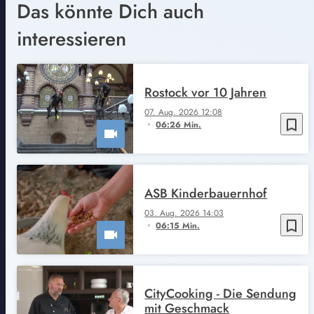
Das könnte Dich auch
interessieren
Rostock vor 10 Jahren
07. Aug. 2026 12:08
bookmark_border
06:26 Min.
ASB Kinderbauernhof
03. Aug. 2026 14:03
bookmark_border
06:15 Min.
CityCooking - Die Sendung
mit Geschmack