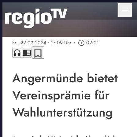
menu
Fr., 22.03.2024
• 17:09 Uhr
•
play_circle_outline
02:01
bookmark_border
headphones
chrome_reader_mode
Angermünde bietet
Vereinsprämie für
Wahlunterstützung